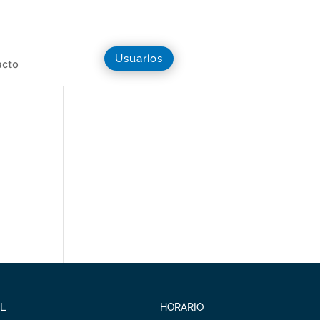
Usuarios
acto
L
HORARIO