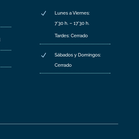
N
Lunes a Viernes:
7’30 h. – 17’30 h.
Tardes: Cerrado
d
N
Sábados y Domingos:
Cerrado